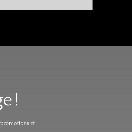
e !
, promotions et