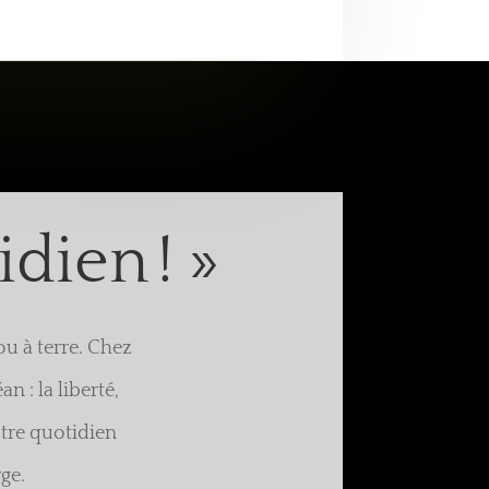
idien ! »
ou à terre. Chez
 : la liberté,
otre quotidien
ge.