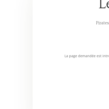
L
Pirate
La page demandée est intro