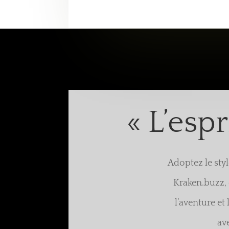
« L’espr
Adoptez le styl
Kraken.buzz, 
l’aventure et
av