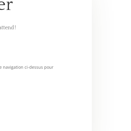
er
ttend !
e navigation ci-dessus pour